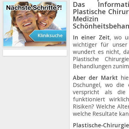
Das Informati
Plastische Chiru
Medi
Schönheitsbehan
Kliniksuche
In einer Zeit
, wo u
wichtiger für unser
wundert es nicht, da
Plastische Chirurg
Behandlungen zunim
Aber der Markt
hier
Dschungel, wo die
verspricht als di
funktioniert wirkli
Risiken? Welche Alte
welche Resultate ka
Plastische-Chirurgi