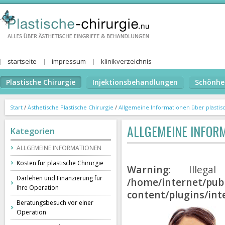
startseite
impressum
klinikverzeichnis
Plastische Chirurgie
Injektionsbehandlungen
Schönhe
Start
/
Ästhetische Plastische Chirurgie
/
Allgemeine Informationen über plastis
ALLGEMEINE INFOR
Kategorien
ALLGEMEINE INFORMATIONEN
Kosten für plastische Chirurgie
Warning
: Illegal
Darlehen und Finanzierung für
/home/internet/publ
Ihre Operation
content/plugins/int
Beratungsbesuch vor einer
Operation