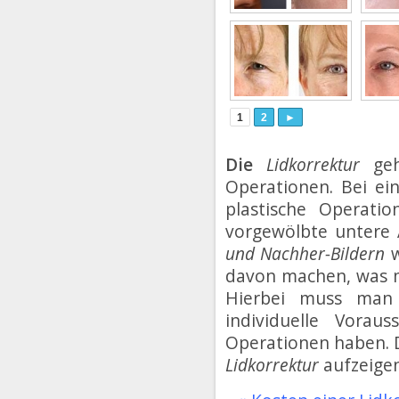
1
2
►
Die
Lidkorrektur
geh
Operationen. Bei ei
plastische Operati
vorgewölbte untere 
und Nachher-Bildern
w
davon machen, was 
Hierbei muss man 
individuelle Vorau
Operationen haben. 
Lidkorrektur
aufzeigen