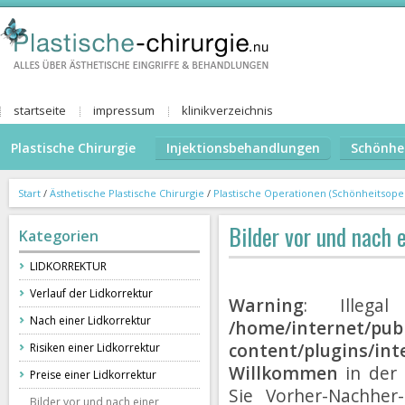
startseite
impressum
klinikverzeichnis
Plastische Chirurgie
Injektionsbehandlungen
Schönhe
Start
/
Ästhetische Plastische Chirurgie
/
Plastische Operationen (Schönheitsope
Bilder vor und nach e
Kategorien
LIDKORREKTUR
Verlauf der Lidkorrektur
Warning
: Illegal
Nach einer Lidkorrektur
/home/internet/publ
content/plugins/int
Risiken einer Lidkorrektur
Willkommen
in der 
Preise einer Lidkorrektur
Sie Vorher-Nachher
Bilder vor und nach einer