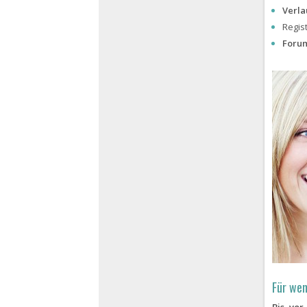
Verla
Regis
Foru
Für wen