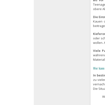
Bis vor
Teenage
obere Al
Die Eins
Kauen d
beitrage
Kiefero
oder sc
wollen. 
Viele P
während
Material
Wer kann 
In best
zu viel
vernach
Die Situ
W