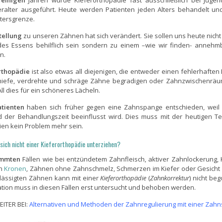
 einigen
Jahren wurde Kieferorthopädie fast ausschließlich bei Jugend
ralter ausgeführt. Heute werden Patienten jeden Alters behandelt und
tersgrenze.
tellung
zu unseren Zähnen hat sich verändert. Sie sollen uns heute nich
es Essens behilflich sein sondern zu einem –wie wir finden- anneh
n.
rthopädie
ist also etwas all diejenigen, die entweder einen fehlerhaften 
hiefe, verdrehte und schräge Zähne begradigen oder Zahnzwischenrä
All dies für ein schöneres Lächeln.
atienten
haben sich früher gegen eine Zahnspange entschieden, weil
 der Behandlungszeit beeinflusst wird. Dies muss mit der heutigen T
ien kein Problem mehr sein.
sich nicht einer Kieferorthopädie unterziehen?
immten
Fällen wie bei entzündetem Zahnfleisch, aktiver Zahnlockerung, K
en
Kronen
, Zähnen ohne Zahnschmelz, Schmerzen im Kiefer oder Gesicht 
lässigten Zähnen kann mit einer
Kieferorthopädie
(
Zahnkorrektur
) nicht be
ation muss in diesen Fällen erst untersucht und behoben werden.
EITER BEI:
Alternativen und Methoden der Zahnregulierung mit einer Zah