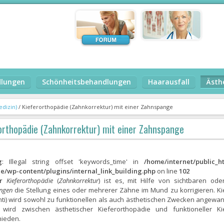
dlungen
Schönheitsbehandlungen
Haarausfall
Ästh
edizin)
/
Kieferorthopädie (Zahnkorrektur) mit einer Zahnspange
orthopädie (Zahnkorrektur) mit einer Zahnspange
g
: Illegal string offset 'keywords_time' in
/home/internet/public_ht
ie/wp-content/plugins/internal_link_building.php
on line
102
r
Kieferorthopädie
(
Zahnkorrektur
) ist es, mit Hilfe von sichtbaren ode
ngen
die Stellung eines oder mehrerer Zähne im Mund zu korrigieren. Ki
nti) wird sowohl zu funktionellen als auch ästhetischen Zwecken angewa
wird zwischen ästhetischer Kieferorthopädie und funktioneller Ki
hieden.