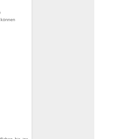
n
können