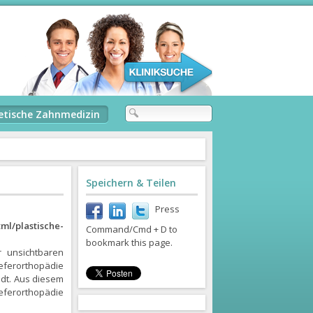
etische Zahnmedizin
Speichern & Teilen
Press
ml/plastische-
Command/Cmd + D to
bookmark this page.
r unsichtbaren
eferorthopädie
ndt. Aus diesem
eferorthopädie