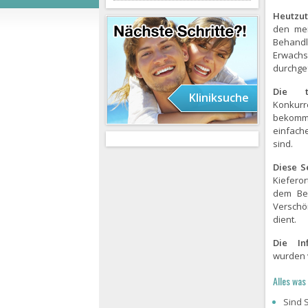
Heutzu
den mei
Behand
Erwachs
durchgef
Die tr
Kliniksuche
Konkur
bekomme
einfach
sind.
Diese S
Kiefero
dem Beh
Verschö
dient.
Die In
wurden 
Alles was
Sind 