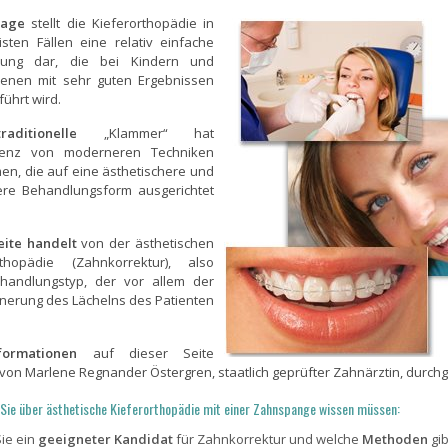
tage
stellt die Kieferorthopädie in
sten Fällen eine relativ einfache
lung dar, die bei Kindern und
enen mit sehr guten Ergebnissen
ührt wird.
aditionelle
„Klammer“ hat
renz von moderneren Techniken
n, die auf eine ästhetischere und
ere Behandlungsform ausgerichtet
eite handelt
von der ästhetischen
rthopädie (Zahnkorrektur), also
andlungstyp, der vor allem der
nerung des Lächelns des Patienten
formationen
auf dieser Seite
von Marlene Regnander Östergren, staatlich geprüfter Zahnärztin, durch
 Sie über ästhetische Kieferorthopädie mit einer Zahnspange wissen müssen:
Sie ein
geeigneter Kandidat
für Zahnkorrektur und welche
Methoden
gib