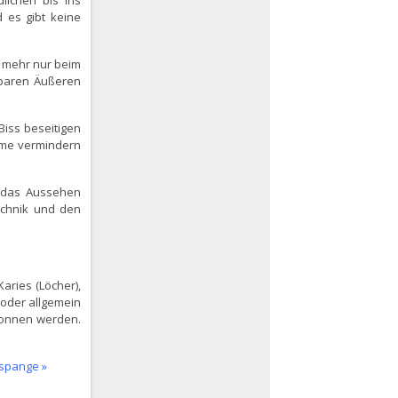
lichen bis ins
 es gibt keine
t mehr nur beim
mbaren Äußeren
Biss beseitigen
ume vermindern
 das Aussehen
echnik und den
aries (Löcher),
oder allgemein
gonnen werden.
nspange »