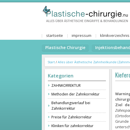
startseite
impressum
klinikverzeichnis
Plastische Chirurgie
Injektionsbehan
Start
/
Alles über Ästhetische Zahnheilkunde (Zahnm
Kiefer
Kategorien
ZAHNKORREKTUR
Warnin
Methoden der Zahnkorrektur
chirurg
Behandlungsverlauf bei
Ziel de
Zahnkorrektur
Zahnspa
(Ortodo
Preise für Zahnkorrektur
Grunde 
Kliniken für zahnkorrektur
untersc