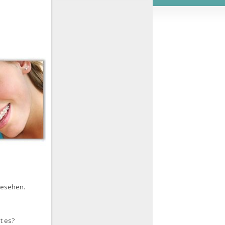
gesehen.
t es?