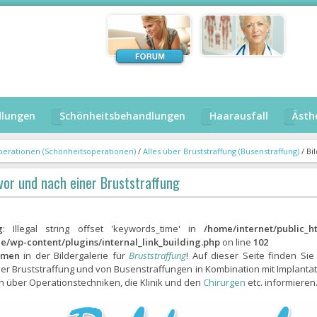
dlungen
Schönheitsbehandlungen
Haarausfall
Ästh
perationen (Schönheitsoperationen)
/
Alles über Bruststraffung (Busenstraffung)
/
Bil
 vor und nach einer Bruststraffung
g
: Illegal string offset 'keywords_time' in
/home/internet/public_ht
ie/wp-content/plugins/internal_link_building.php
on line
102
mmen
in der Bildergalerie für
Bruststraffung
! Auf dieser Seite finden Sie
er Bruststraffung und von Busenstraffungen in Kombination mit Implanta
h über Operationstechniken, die Klinik und den
Chirurgen
etc. informieren