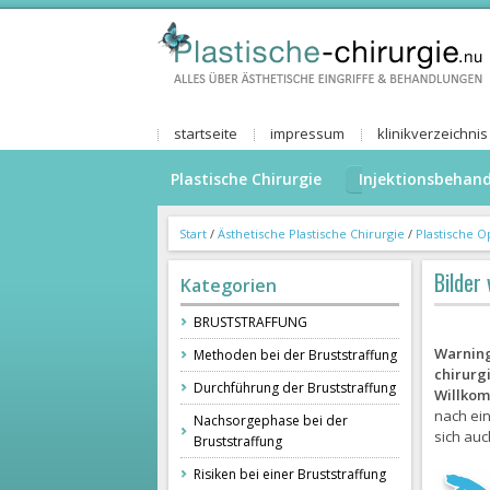
startseite
impressum
klinikverzeichnis
Plastische Chirurgie
Injektionsbehan
Start
/
Ästhetische Plastische Chirurgie
/
Plastische O
Bilder
Kategorien
BRUSTSTRAFFUNG
Warnin
Methoden bei der Bruststraffung
chirurg
Durchführung der Bruststraffung
Willko
nach ein
Nachsorgephase bei der
sich auc
Bruststraffung
Risiken bei einer Bruststraffung