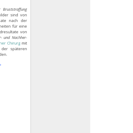
er
Bruststraffung
lder sind von
nate nach der
eiten für eine
dresultate von
r- und Nachher-
cher Chirurg
mit
i der späteren
den.
»