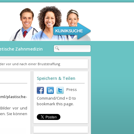
etische Zahnmedizin
der vor und nach einer Bruststraffung
Speichern & Teilen
Press
ml/plastische-
Command/Cmd + D to
bookmark this page.
 Bilder vor und
ten. Sie können
.