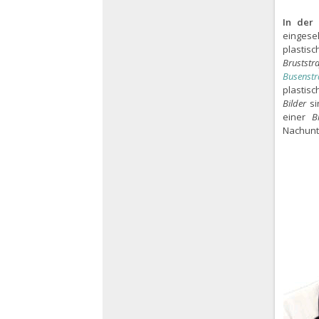
In der 
eingese
plastis
Bruststr
Busenstr
plastis
Bilder
si
einer
B
Nachunt