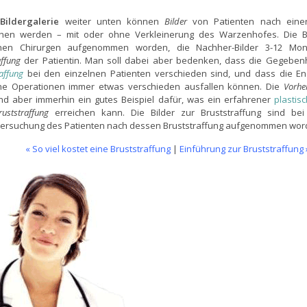
Bildergalerie
weiter unten können
Bilder
von Patienten nach ein
hen werden – mit oder ohne Verkleinerung des Warzenhofes. Die Bi
chen Chirurgen aufgenommen worden, die Nachher-Bilder 3-12 Mo
affung
der Patientin. Man soll dabei aber bedenken, dass die Gegebenh
affung
bei den einzelnen Patienten verschieden sind, und dass die En
che Operationen immer etwas verschieden ausfallen können. Die
Vorhe
nd aber immerhin ein gutes Beispiel dafür, was ein erfahrener
plastis
ruststraffung
erreichen kann. Die Bilder zur Bruststraffung sind be
ersuchung des Patienten nach dessen Bruststraffung aufgenommen wor
« So viel kostet eine Bruststraffung
|
Einführung zur Bruststraffung 