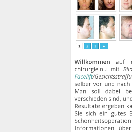
1
2
3
►
Willkommen
auf de
chirurgie.nu mit
Bil
Facelift
/Gesichtsstraff
selber vor und nach
Man soll dabei bed
verschieden sind, un
Resultate ergeben k
Sie sich ein gutes
Schönheitsoperati
Informationen übe