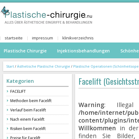
startseite
impressum
klinikverzeichnis
Plastische Chirurgie
Injektionsbehandlungen
Schönhe
Start
/
Ästhetische Plastische Chirurgie
/
Plastische Operationen (Schönheitsope
Facelift (Gesichtsst
Kategorien
FACELIFT
Methoden beim Facelift
Warning
: Illegal
Verlauf beim Facelift
/home/internet/publ
content/plugins/int
Nach einem Facelift
Willkommen
in der 
Risiken beim Facelift
finden Sie Bilde
Preise für Facelift