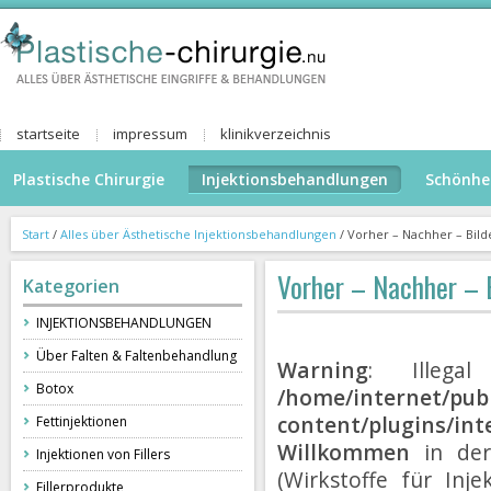
startseite
impressum
klinikverzeichnis
Plastische Chirurgie
Injektionsbehandlungen
Schönhe
Start
/
Alles über Ästhetische Injektionsbehandlungen
/
Vorher – Nachher – Bild
Vorher – Nachher – 
Kategorien
INJEKTIONSBEHANDLUNGEN
Über Falten & Faltenbehandlung
Warning
: Illegal
Botox
/home/internet/publ
content/plugins/int
Fettinjektionen
Willkommen
in der
Injektionen von Fillers
(Wirkstoffe für Inj
Fillerprodukte