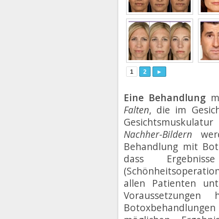
1
2
►
Eine Behandlung
m
Falten
, die im Gesic
Gesichtsmuskulatu
Nachher-Bildern
werd
Behandlung mit Bot
dass Ergebnisse
(Schönheitsoperatio
allen Patienten unt
Voraussetzungen
Botoxbehandlungen g